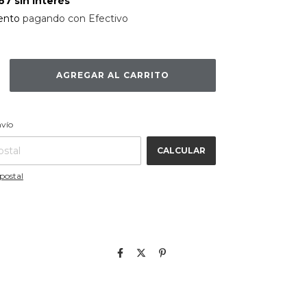
,67
sin interés
ento
pagando con Efectivo
CAMBIAR CP
 CP:
nvío
CALCULAR
postal