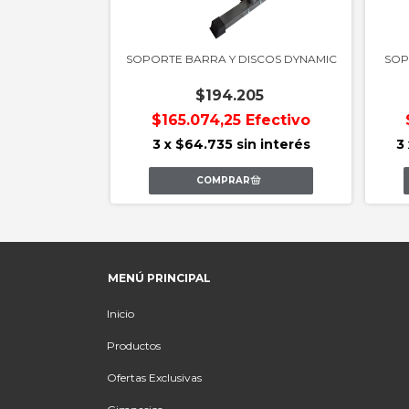
SOPORTE BARRA Y DISCOS DYNAMIC
SOP
$194.205
$165.074,25
Efectivo
3
x
$64.735
sin interés
3
MENÚ PRINCIPAL
Inicio
Productos
Ofertas Exclusivas