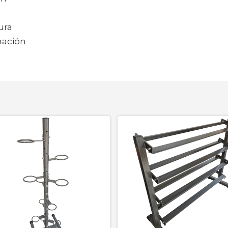
ura
nación