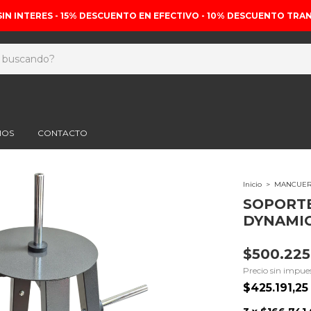
SIN INTERES - 15% DESCUENTO EN EFECTIVO - 10% DESCUENTO TRA
IOS
CONTACTO
Inicio
>
MANCUER
SOPORTE
DYNAMI
$500.225
Precio sin impue
$425.191,2