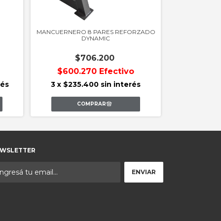
MANCUERNERO 8 PARES REFORZADO
DYNAMIC
$706.200
$600.270
Efectivo
rés
3
x
$235.400
sin interés
WSLETTER