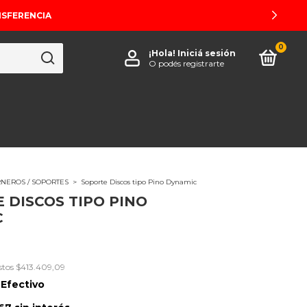
NSFERENCIA
0
¡Hola!
Iniciá sesión
O podés registrarte
NEROS / SOPORTES
>
Soporte Discos tipo Pino Dynamic
 DISCOS TIPO PINO
C
stos
$413.409,09
5
Efectivo