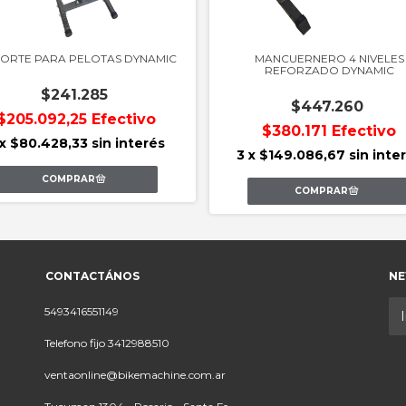
ORTE PARA PELOTAS DYNAMIC
MANCUERNERO 4 NIVELES
REFORZADO DYNAMIC
$241.285
$447.260
$205.092,25
Efectivo
$380.171
Efectivo
x
$80.428,33
sin interés
3
x
$149.086,67
sin inte
CONTACTÁNOS
NE
5493416551149
Telefono fijo 3412988510
ventaonline@bikemachine.com.ar