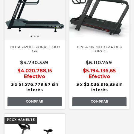
CINTA PROFESIONAL LX160
CINTA SIN MOTOR ROCK
G4
FORCE
$4.730.339
$6.110.749
$4.020.788,15
$5.194.136,65
Efectivo
Efectivo
3
x
$1.576.779,67
sin
3
x
$2.036.916,33
sin
interés
interés