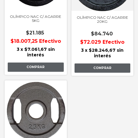
OLÍMPICO NAC C/ AGARRE
OLÍMPICO NAC C/ AGARRE
5KG
20KG
$21.185
$84.740
$18.007,25
Efectivo
$72.029
Efectivo
3
x
$7.061,67
sin
3
x
$28.246,67
sin
interés
interés