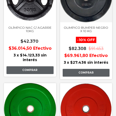
OLÍMPICO NAC C/ AGARRE
OLIMPICO BUMPER NEGRO
10KG
X 10 KG
-
10
%
OFF
$42.370
$36.014,50
Efectivo
$82.308
$91.453
3
x
$14.123,33
sin
$69.961,80
Efectivo
interés
3
x
$27.436
sin interés