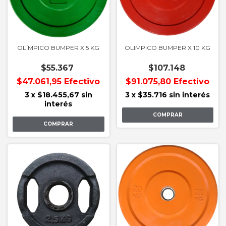
OLÍMPICO BUMPER X 5 KG
OLIMPICO BUMPER X 10 KG
$55.367
$107.148
$47.061,95
Efectivo
$91.075,80
Efectivo
3
x
$18.455,67
sin
3
x
$35.716
sin interés
interés