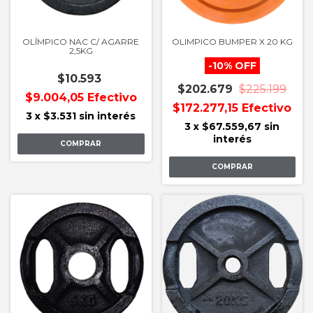
OLÍMPICO NAC C/ AGARRE
OLIMPICO BUMPER X 20 KG
2,5KG
-
10
%
OFF
$10.593
$202.679
$225.199
$9.004,05
Efectivo
$172.277,15
Efectivo
3
x
$3.531
sin interés
3
x
$67.559,67
sin
interés