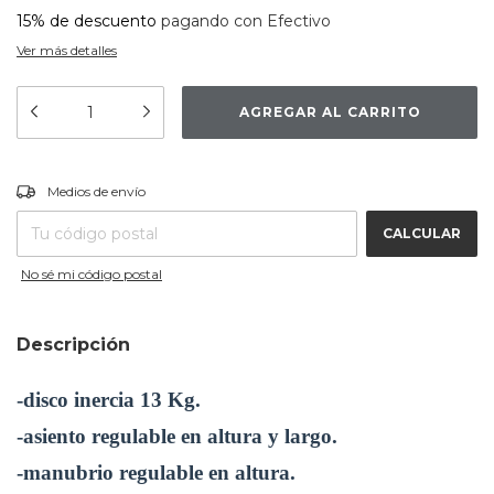
15% de descuento
pagando con Efectivo
Ver más detalles
CAMBIAR CP
Entregas para el CP:
Medios de envío
CALCULAR
No sé mi código postal
Descripción
-disco inercia 13 Kg.
-asiento regulable en altura y largo.
-manubrio regulable en altura.