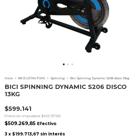
Inicio
>
BICICLETAS FIJAS
>
Spinning
>
Bici Spinning Dynamic S206 disco 13kg
BICI SPINNING DYNAMIC S206 DISCO
13KG
$599.141
Precio sin impuestos
$495.157,85
$509.269,85
Efectivo
3
x
$199.713,67
sin interés