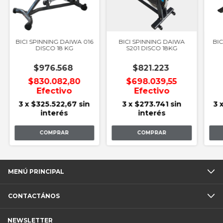
BICI SPINNING DAIWA 016
BICI SPINNING DAIWA
BIC
DISCO 18 KG
S201 DISCO 18KG
$976.568
$821.223
$830.082,80
$698.039,55
Efectivo
Efectivo
3
x
$325.522,67
sin
3
x
$273.741
sin
3
interés
interés
MENÚ PRINCIPAL
CONTACTÁNOS
NEWSLETTER