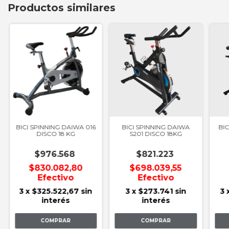
Productos similares
BICI SPINNING DAIWA 016
BICI SPINNING DAIWA
BIC
DISCO 18 KG
S201 DISCO 18KG
$976.568
$821.223
$830.082,80
$698.039,55
Efectivo
Efectivo
3
x
$325.522,67
sin
3
x
$273.741
sin
3
interés
interés