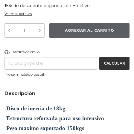
15% de descuento
pagando con Efectivo
Ver más detalles
CAMBIAR CP
Entregas para el CP:
Medios de envío
CALCULAR
No sé mi código postal
Descripción
-Disco de inercia de 18kg
-Estructura reforzada para uso intensivo
-Peso maximo soportado 150kgs