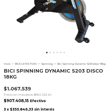
Inicio
>
BICICLETAS FIJAS
>
Spinning
>
Bici Spinning Dynamic S203 disco 18kg
BICI SPINNING DYNAMIC S203 DISCO
18KG
$1.067.539
Precio sin impuestos
$882.263,64
$907.408,15
Efectivo
3
x
$355.846,33
sin interés